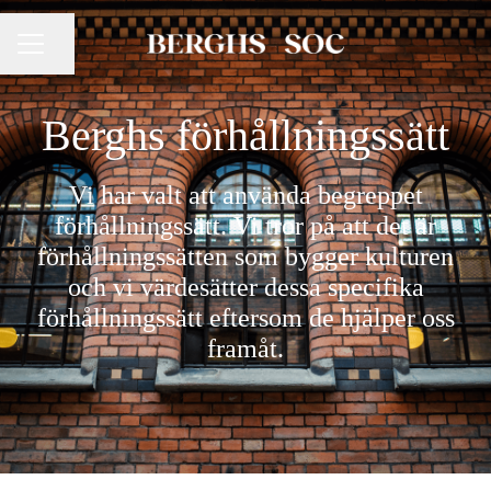
Dela sidan
KARRIÄRMENY
Berghs förhållningssätt
Vi har valt att använda begreppet
förhållningssätt. Vi tror på att det är
förhållningssätten som bygger kulturen
och vi värdesätter dessa specifika
förhållningssätt eftersom de hjälper oss
framåt.