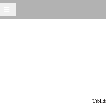
Dela sidan
KARRIÄRMENY
Utbild