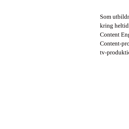
Som utbildn
kring helti
Content Eng
Content-pro
tv-produkti